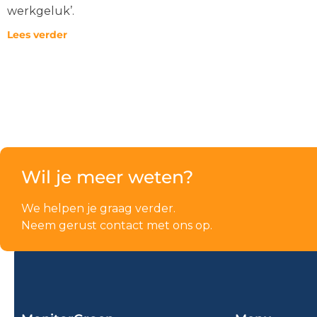
werkgeluk’.
Lees verder
Wil je meer weten?
We helpen je graag verder.
Neem gerust contact met ons op.