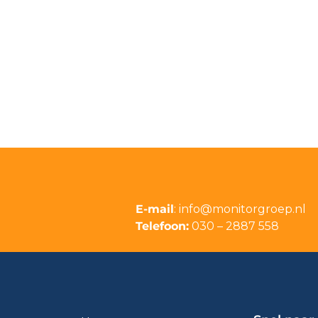
E-mail
:
info@monitorgroep.nl
Telefoon:
030 – 2887 558