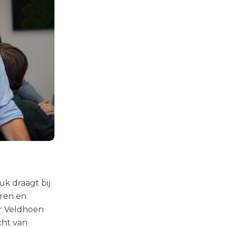
k draagt bij
ren en
er Veldhoen
cht van