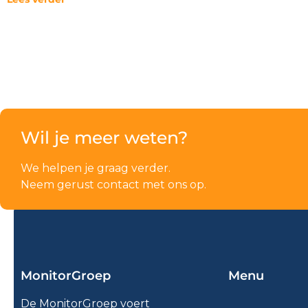
Wil je meer weten?
We helpen je graag verder.
Neem gerust contact met ons op.
MonitorGroep
Menu
De MonitorGroep voert