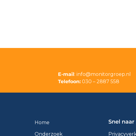
E-mail
:
info@monitorgroep.nl
Telefoon:
030 – 2887 558
Snel naar
Home
Privacyver
Onderzoek