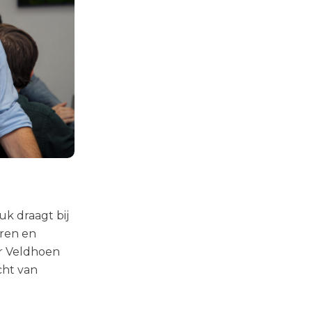
k draagt bij
ren en
er Veldhoen
cht van