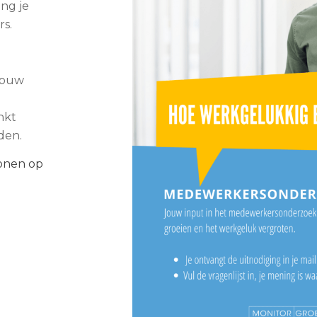
ng je
rs.
 jouw
nkt
eden.
tonen op