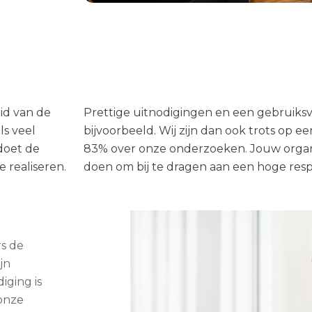
id van de
agenlijst
ls veel
ons van
doet de
ok veel
 realiseren.
doen om bij te dragen aan een hoge res
s de
jn
iging is
 onze