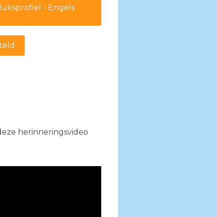
uksprofiel - Engels
teld
 deze herinneringsvideo