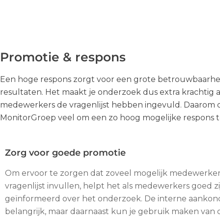
Promotie & respons
Een hoge respons zorgt voor een grote betrouwbaarhe
Prettige uitnodigingen en een gebruiksvriendelijke vr
resultaten. Het maakt je onderzoek dus extra krachtig a
bijvoorbeeld. Wij zijn dan ook trots op een gemiddelde resp
medewerkers de vragenlijst hebben ingevuld. Daarom 
83% over onze onderzoeken. Jouw organisatie kan zelf o
MonitorGroep veel om een zo hoog mogelijke respons te
Zorg voor goede promotie
Om ervoor te zorgen dat zoveel mogelijk medewerker
vragenlijst invullen, helpt het als medewerkers goed zi
geïnformeerd over het onderzoek. De interne aankond
belangrijk, maar daarnaast kun je gebruik maken van