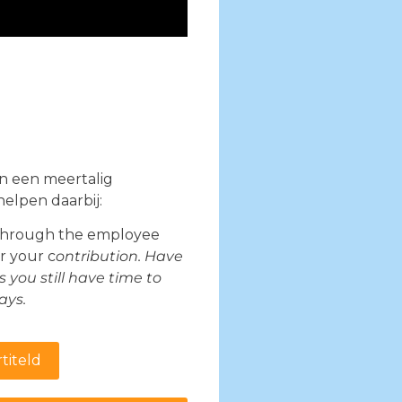
n een meertalig
helpen daarbij:
 through the employee
r your c
ontribution. Have
 you still have time to
ays.
titeld