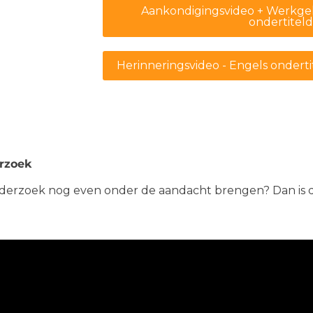
Aankondigingsvideo + Werkgel
ondertiteld
Herinneringsvideo - Engels onderti
rzoek
t onderzoek nog even onder de aandacht brengen? Dan is