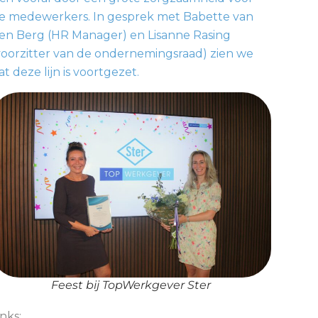
e medewerkers. In gesprek met Babette van
en Berg (HR Manager) en Lisanne Rasing
voorzitter van de ondernemingsraad) zien we
at deze lijn is voortgezet.
Feest bij TopWerkgever Ster
inks: