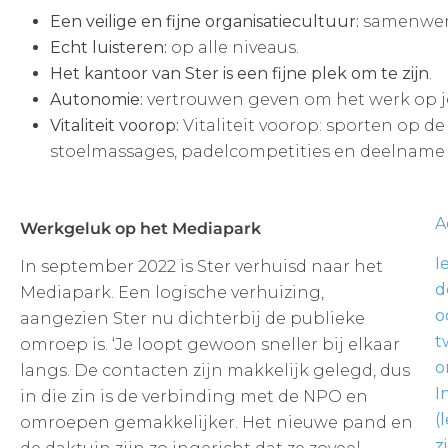
Een veilige en fijne organisatiecultuur:
samenwerk
Echt luisteren:
op alle niveaus.
Het kantoor van Ster is een fijne plek om te zijn
.
Autonomie:
vertrouwen geven om het werk op je
Vitaliteit voorop:
Vitaliteit voorop: sporten op d
stoelmassages, padelcompetities en deelname 
A
Werkgeluk op het Mediapark
I
In september 2022 is Ster verhuisd naar het
d
Mediapark. Een logische verhuizing,
o
aangezien Ster nu dichterbij de publieke
t
omroep is. ‘Je loopt gewoon sneller bij elkaar
o
langs. De contacten zijn makkelijk gelegd, dus
I
in die zin is de verbinding met de NPO en
(
omroepen gemakkelijker. Het nieuwe pand en
z