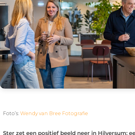
Foto’s:
Wendy van Bree Fotografie
Ster zet een positief beeld neer in Hilversum: