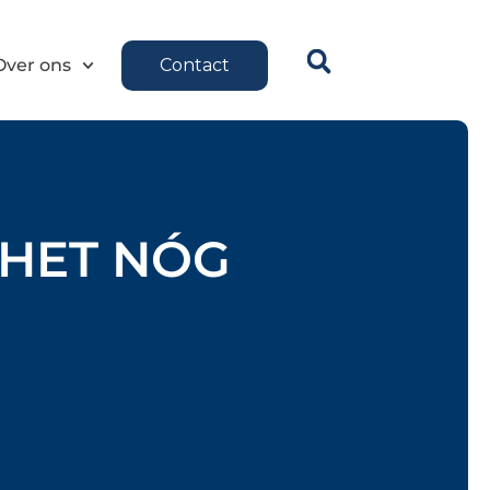
Over ons
Contact
 HET NÓG