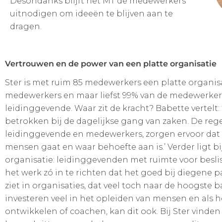
Desondanks blijft het MT de medewerkers
uitnodigen om ideeën te blijven aan te
dragen.
Vertrouwen en de power van een platte organisatie
Ster is met ruim 85 medewerkers een platte organisa
medewerkers en maar liefst 99% van de medewerkers
leidinggevende. Waar zit de kracht? Babette vertelt:
betrokken bij de dagelijkse gang van zaken. De re
leidinggevende en medewerkers, zorgen ervoor dat
mensen gaat en waar behoefte aan is.’ Verder ligt bij
organisatie: leidinggevenden met ruimte voor besl
het werk zó in te richten dat het goed bij diegene pa
ziet in organisaties, dat veel toch naar de hoogste 
investeren veel in het opleiden van mensen en als 
ontwikkelen of coachen, kan dit ook. Bij Ster vinde