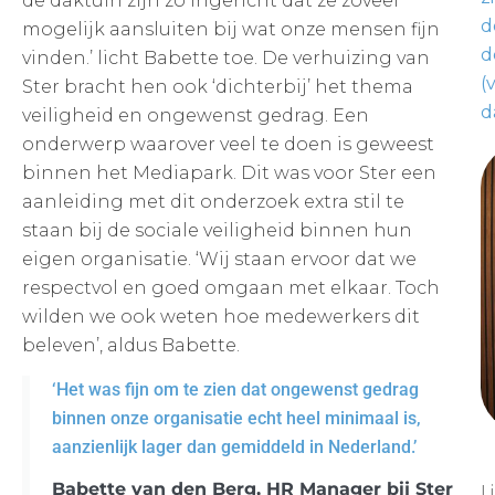
de daktuin zijn zo ingericht dat ze zoveel
d
mogelijk aansluiten bij wat onze mensen fijn
d
vinden.’ licht Babette toe. De verhuizing van
(
Ster bracht hen ook ‘dichterbij’ het thema
d
veiligheid en ongewenst gedrag. Een
onderwerp waarover veel te doen is geweest
binnen het Mediapark. Dit was voor Ster een
aanleiding met dit onderzoek extra stil te
staan bij de sociale veiligheid binnen hun
eigen organisatie. ‘Wij staan ervoor dat we
respectvol en goed omgaan met elkaar. Toch
wilden we ook weten hoe medewerkers dit
beleven’, aldus Babette.
‘Het was fijn om te zien dat ongewenst gedrag
binnen onze organisatie echt heel minimaal is,
aanzienlijk lager dan gemiddeld in Nederland.’
Babette van den Berg, HR Manager bij Ster
L