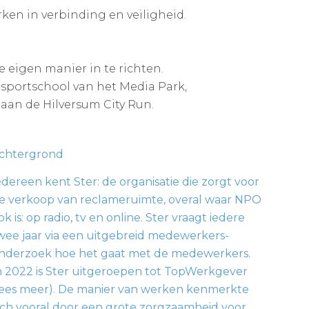
en in verbinding en veiligheid.
 eigen manier in te richten.
e sportschool van het Media Park,
aan de Hilversum City Run.
chtergrond
edereen kent Ster: de organisatie die zorgt voor
e verkoop van reclameruimte, overal waar NPO
ok is: op radio, tv en online. Ster vraagt iedere
wee jaar via een uitgebreid medewerkers-
nderzoek hoe het gaat met de medewerkers.
n 2022 is Ster uitgeroepen tot TopWerkgever
lees meer). De manier van werken kenmerkte
ich vooral door een grote zorgzaamheid voor