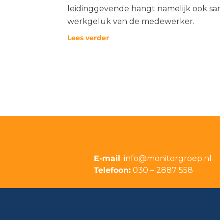
leidinggevende hangt namelijk ook s
werkgeluk van de medewerker.
Lees verder
E-mail
:
info@monitorgroep.nl
Telefoon:
030 – 2887 558