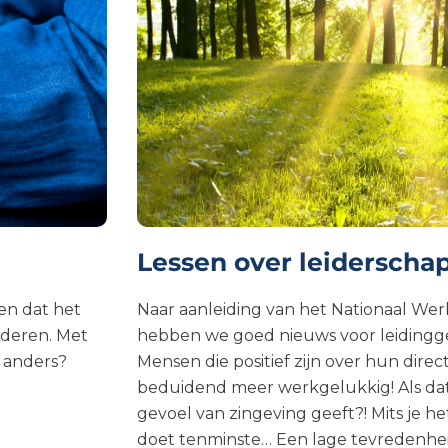
Lessen over leiderscha
gen dat het
Naar aanleiding van het Nationaal W
arderen. Met
hebben we goed nieuws voor leidingge
 anders?
Mensen die positief zijn over hun direc
beduidend meer werkgelukkig! Als dat 
gevoel van zingeving geeft?! Mits je h
doet tenminste… Een lage tevredenheid